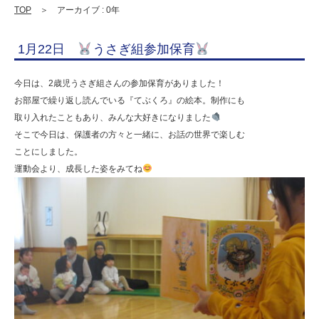
携
TOP
＞ アーカイブ : 0年
型
1月22日
うさぎ組参加保育
認
定
今日は、2歳児うさぎ組さんの参加保育がありました！
こ
お部屋で繰り返し読んでいる『てぶくろ』の絵本。制作にも
取り入れたこともあり、みんな大好きになりました
ど
そこで今日は、保護者の方々と一緒に、お話の世界で楽しむ
も
ことにしました。
園
運動会より、成長した姿をみてね
ひ
ら
り
す