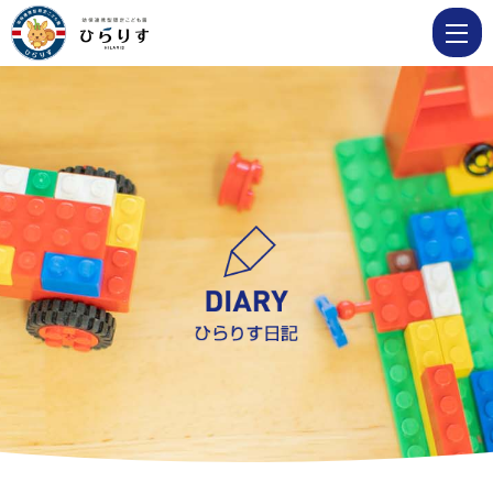
hilaris Page
12
|
学
校
法
人
明
善
学
園
幼
保
連