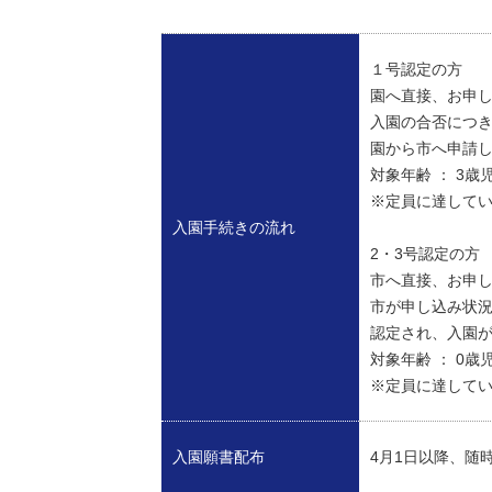
１号認定の方
園へ直接、お申
入園の合否につ
園から市へ申請
対象年齢 ： 3歳
※定員に達して
入園手続きの流れ
2・3号認定の方
市へ直接、お申
市が申し込み状
認定され、入園
対象年齢 ： 0歳
※定員に達して
入園願書配布
4月1日以降、随