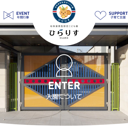
入
園
に
つ
い
て
|
学
校
法
人
明
善
学