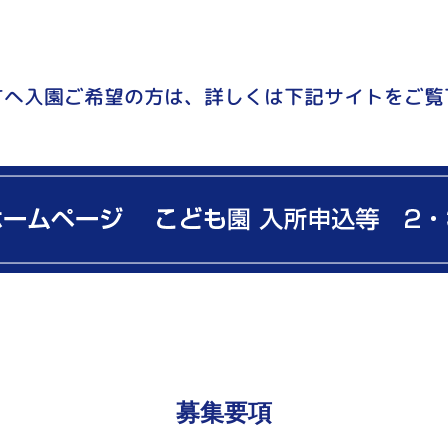
園
幼
保
すへ入園ご希望の方は、詳しくは下記サイトを
ご覧
連
携
型
認
定
こ
ど
も
園
ひ
募集要項
ら