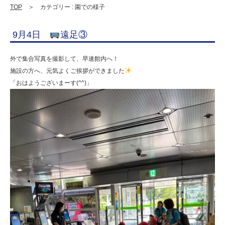
園
TOP
＞ カテゴリー : 園での様子
幼
9月4日
遠足③
保
連
外で集合写真を撮影して、早速館内へ！
携
施設の方へ、元気よくご挨拶ができました
「おはようございまーす(^^)」
型
認
定
こ
ど
も
園
ひ
ら