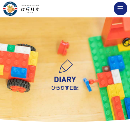
園
で
の
様
子 Page
14
|
学
校
法
人
明
善
学