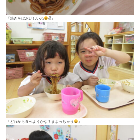
『焼きそばおいしいね
✌』
『どれから食べようかな？まよっちゃう
』