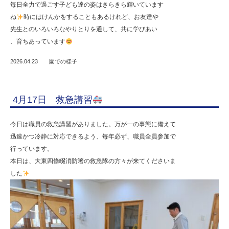
毎日全力で過ごす子ども達の姿はきらきら輝いています
ね
時にはけんかをすることもあるけれど、お友達や
先生とのいろいろなやりとりを通して、共に学びあい
、育ちあっています
2026.04.23
園での様子
4月17日 救急講習
今日は職員の救急講習がありました。万が一の事態に備えて
迅速かつ冷静に対応できるよう、毎年必ず、職員全員参加で
行っています。
本日は、大東四條畷消防署の救急隊の方々が来てくださいま
した