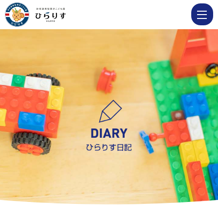
2026
4
月
|
学
校
法
人
明
善
学
園
幼
保