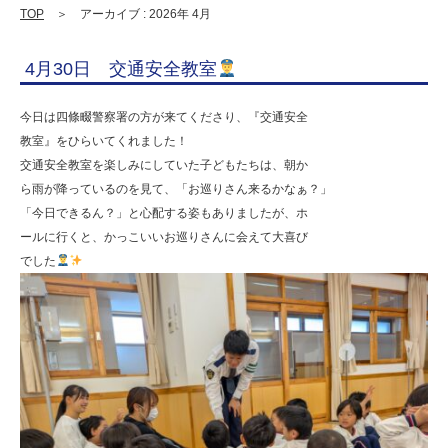
連
TOP
＞ アーカイブ : 2026年 4月
携
4月30日 交通安全教室
型
認
今日は四條畷警察署の方が来てくださり、『交通安全
定
教室』をひらいてくれました！
交通安全教室を楽しみにしていた子どもたちは、朝か
こ
ら雨が降っているのを見て、「お巡りさん来るかなぁ？」
ど
「今日できるん？」と心配する姿もありましたが、ホ
も
ールに行くと、かっこいいお巡りさんに会えて大喜び
でした
園
ひ
ら
り
す