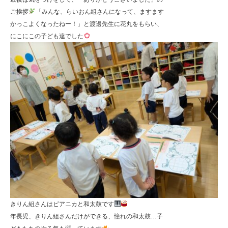
ご挨拶
「みんな、らいおん組さんになって、ますます
かっこよくなったねー！」と渡邊先生に花丸をもらい、
にこにこの子ども達でした
きりん組さんはピアニカと和太鼓です
年長児、きりん組さんだけができる、憧れの和太鼓…子