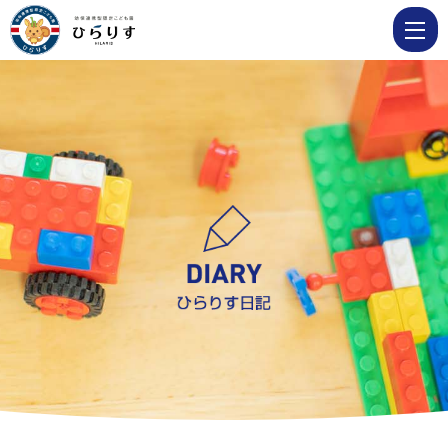
園
で
の
様
子 Page
36
|
学
校
法
人
明
善
学