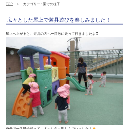
園
TOP
＞ カテゴリー : 園での様子
幼
広々とした屋上で遊具遊びを楽しみました！
保
連
屋上へ上がると、遊具の方へ一目散に走って行きましたよ❣
携
型
認
定
こ
ど
も
園
ひ
ら
自分で一生懸命登って、すべり台も楽しんでいましたよ