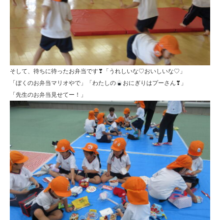
そして、待ちに待ったお弁当です❣「うれしいな♡おいしいな♡」
「ぼくのお弁当マリオやで」「わたしの
おにぎりはプーさん❣」
「先生のお弁当見せてー！」