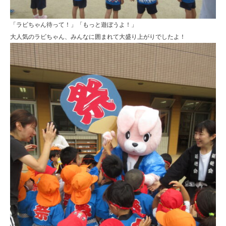
善
学
「ラビちゃん待って！」「もっと遊ぼうよ！」
大人気のラビちゃん、みんなに囲まれて大盛り上がりでしたよ！
園
幼
保
連
携
型
認
定
こ
ど
も
園