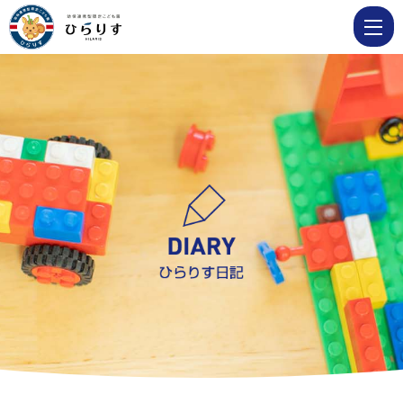
7
月
13
日・
14
日
夏
祭
り
ご
っ
こ
を
園