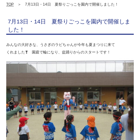
内
TOP
＞ 7月13日・14日 夏祭りごっこを園内で開催しました！
で
7月13日・14日 夏祭りごっこを園内で開催しま
開
した！
催
し
みんなの大好きな、うさぎのラビちゃんが今年も夏まつりに来て
くれました❣ 園庭で輪になり、盆踊りからのスタートです！
ま
し
た！
|
学
校
法
人
明