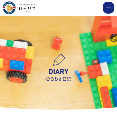
2023
7
月
|
学
校
法
人
明
善
学
園
幼
保