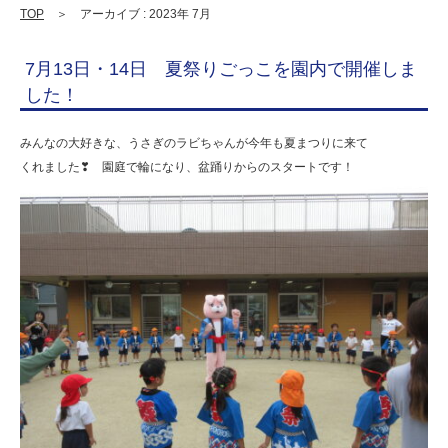
連
TOP
＞ アーカイブ : 2023年 7月
携
7月13日・14日 夏祭りごっこを園内で開催しま
型
した！
認
定
みんなの大好きな、うさぎのラビちゃんが今年も夏まつりに来て
くれました❣ 園庭で輪になり、盆踊りからのスタートです！
こ
ど
も
園
ひ
ら
り
す