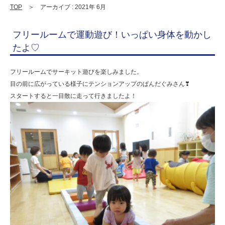
連
TOP
＞ アーカイブ : 2021年 6月
携
フリールームで運動遊び！いっぱい身体を動かし
型
たよ♡
認
定
フリールームでサーキット遊びを楽しみました。
目の前に広がっている様子にテンションアップのぱんだぐみさん❣
こ
スタートすると一目散に走って行きましたよ！
ど
も
園
ひ
ら
り
す