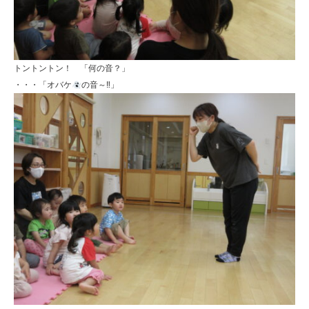
トントントン！ 「何の音？」
・・・「オバケ
の音～‼」