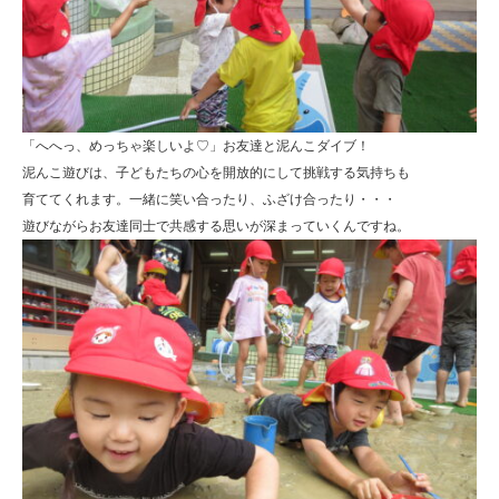
「へへっ、めっちゃ楽しいよ♡」お友達と泥んこダイブ！
泥んこ遊びは、子どもたちの心を開放的にして挑戦する気持ちも
育ててくれます。一緒に笑い合ったり、ふざけ合ったり・・・
遊びながらお友達同士で共感する思いが深まっていくんですね。