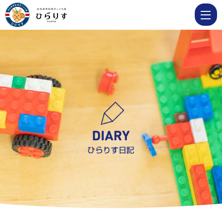
2021
6
月
|
学
校
法
人
明
善
学
園
幼
保