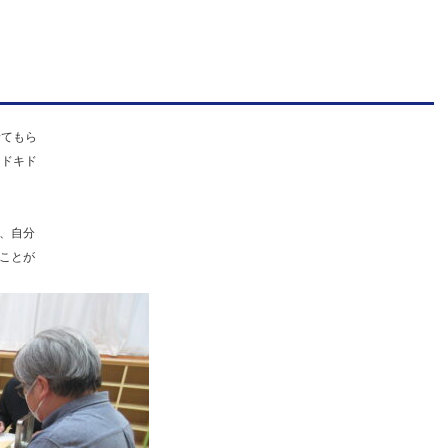
連
携
型
認
定
診てもら
とドキド
こ
ど
も
、自分
ことが
園
ひ
ら
り
す