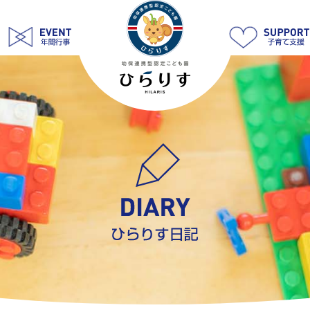
2025
6
月
|
学
校
法
人
明
善
学
園
幼
保