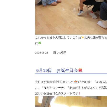
これからも歯を大切にしていこうね
丈夫な歯が育ち
に
2025.06.26
園での様子
6月19日 お誕生日会
今日は6月のお誕生日会でした
6月のお歌、「あめふ
こ」「ながぐつマーチ」「あまがえるがぴょん」を元気
楽しいお誕生日会のスタートです