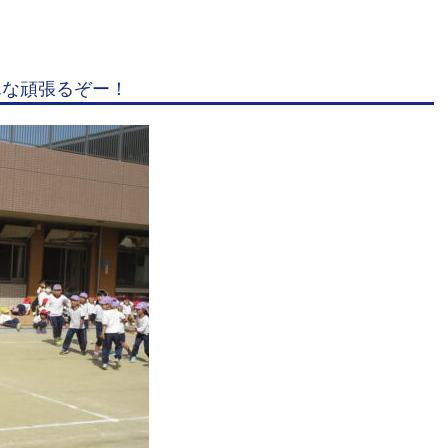
園
幼
保
んな頑張るぞー！
連
携
型
認
定
こ
ど
も
園
ひ
ら