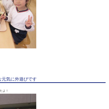
な元気に外遊びです
たよ！