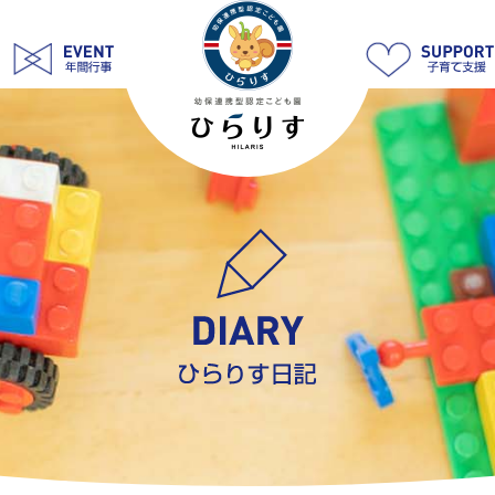
園
で
の
様
子 Page
39
|
学
校
法
人
明
善
学