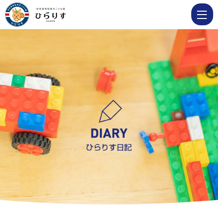
2
月
２
日
節
分
の
豆
ま
き
を
し
ま
し