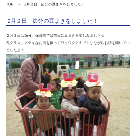
た！
TOP
＞ 2月２日 節分の豆まきをしました！
|
2月２日 節分の豆まきをしました！
学
校
２月３日は節分、保育園では前日に豆まきを楽しみました☺
法
各クラス、ステキなお面を被ってワクワクドキドキしながらお話を聞いてい
ましたよ！
人
明
善
学
園
幼
保
連
携