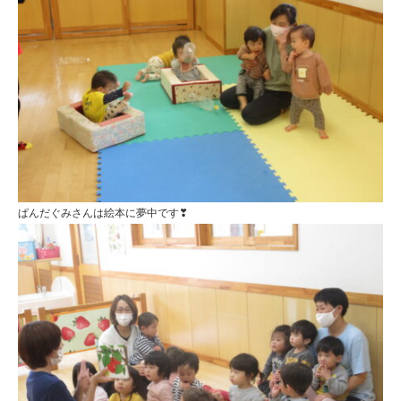
こ
ど
も
園
ひ
ら
り
す
ぱんだぐみさんは絵本に夢中です❣