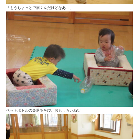
校
「もうちょっとで届くんだけどなあ～」
法
人
明
善
学
園
幼
保
連
携
ペットボトルの楽器あそび、おもしろいね♡
型
認
定