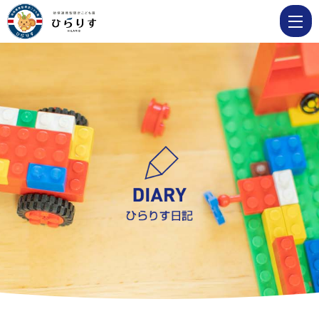
11
月
1
日
爽
や
か
な
秋
の
日、
の
び
の