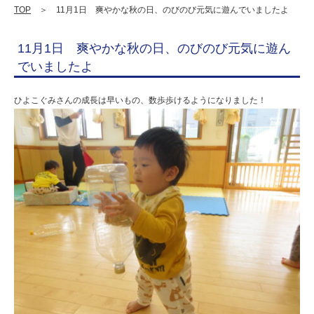
び
TOP
＞ 11月1日 爽やかな秋の日、のびのび元気に遊んでいましたよ
元
11月1日 爽やかな秋の日、のびのび元気に遊ん
気
でいましたよ
に
遊
ひよこぐみさんの成長は早いもの、数歩歩けるようになりました！
ん
で
い
ま
し
た
よ
|
学