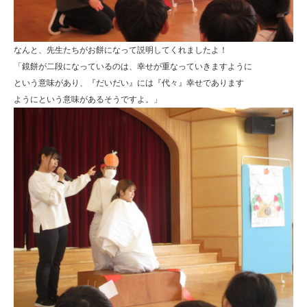
明
善
なんと、先生たちがお餅になって説明してくれましたよ！
学
「鏡餅が二段になっているのは、幸せが重なっていきますように
園
という意味があり、『だいだい』には『代々』幸せであります
幼
ようにという意味があるそうですよ。」
保
連
携
型
認
定
こ
ど
も