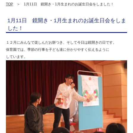
誕
TOP
＞ 1月11日 鏡開き・1月生まれのお誕生日会をしました！
生
1月11日 鏡開き・1月生まれのお誕生日会をしま
日
した！
会
を
１２月にみんなで楽しんだお餅つき、そして今日は鏡開きの日です。
保育園では、季節の行事を子ども達に分かりやすく伝えるように
し
しています。
ま
し
た！
|
学
校
法
人