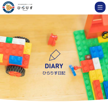
1
月
11
日
鏡
開
き・
1
月
生
ま
れ
の
お