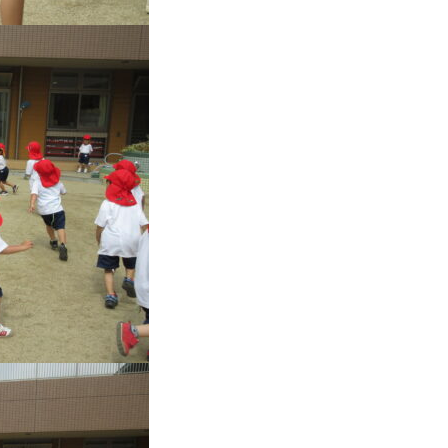
ら
り
す