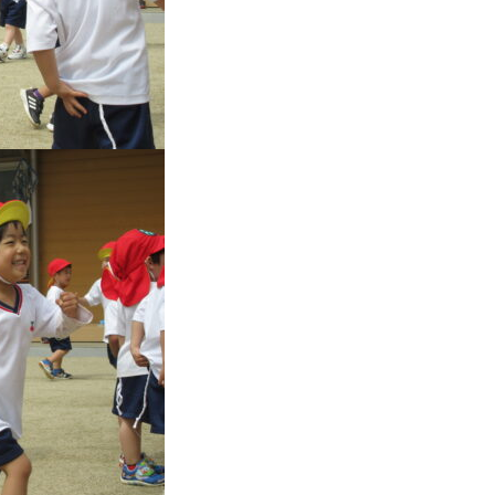
学
園
幼
保
連
携
型
認
定
こ
ど
も
園
ひ