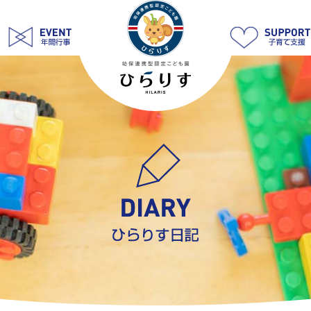
先
生
に
し
っ
ぽ
を
取
ら
れ
な
い
よ
う