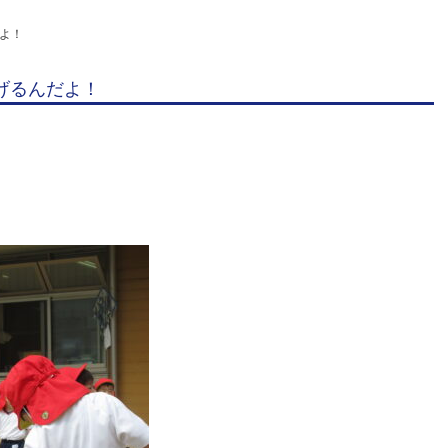
に
よ！
逃
げ
げるんだよ！
る
ん
だ
よ！
|
学
校
法
人
明
善