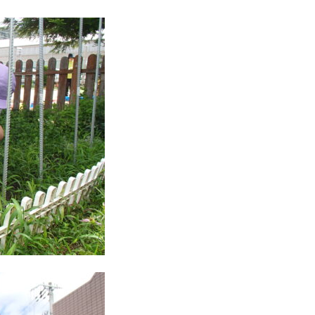
こ
ど
も
園
ひ
ら
り
す