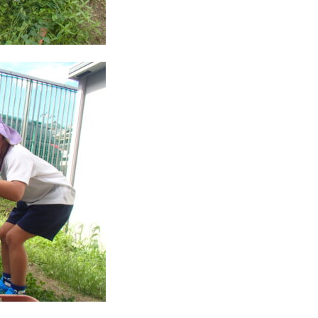
校
法
人
明
善
学
園
幼
保
連
携
型
認
定