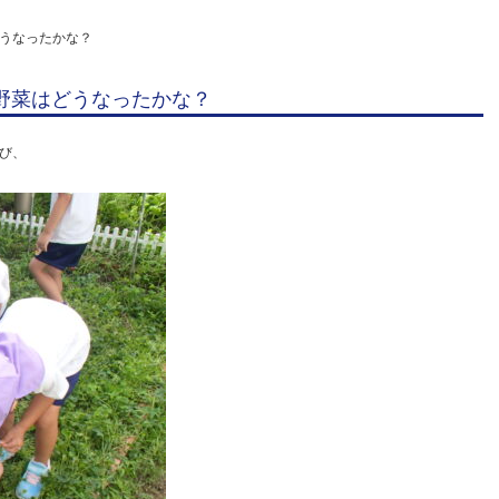
た
うなったかな？
夏
野
野菜はどうなったかな？
菜
は
び、
ど
う
な
っ
た
か
な？
|
学