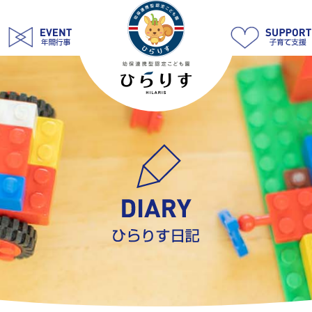
き
り
ん
ぐ
み
さ
ん
が
一
生
懸
命
育
て