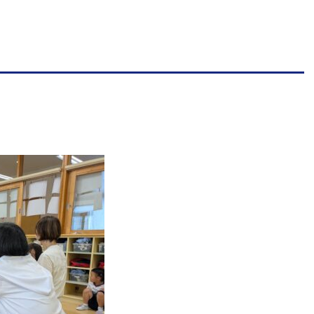
園
幼
保
連
携
型
認
定
こ
ど
も
園
ひ
ら