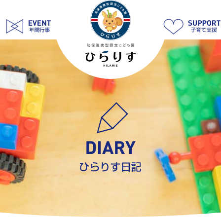
園
で
の
様
子 Page
3
|
学
校
法
人
明
善
学