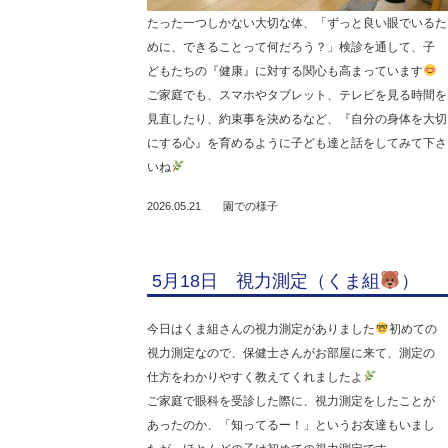
たった一つしかない大切な体、「ずっと良い眼でいるた
めに、できることって何だろう？」検診を通して、子
どもたちの『健康』に対する関心も高まっています
ご家庭でも、スマホやタブレット、テレビを見る時間を
見直したり、約束事を決めるなど、『自分の身体を大切
にする心』を育めるように子ども達と話をしてみて下さ
いね
2026.05.21
園での様子
5月18日 視力測定（くま組
）
今日はくま組さんの視力測定がありました
初めての
視力測定なので、保健士さんがお部屋に来て、測定の
仕方をわかりやすく教えてくれましたよ
ご家庭で眼科を受診した際に、視力測定をしたことが
あったのか、「知ってるー！」というお友達もいまし