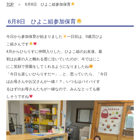
学
TOP
＞ 6月8日 ひよこ組参加保育
校
6月8日 ひよこ組参加保育
法
人
今日から参加保育が始まりました
一日目は、0歳児ひよ
明
こ組さんです
4月からひらりすに仲間入りした、ひよこ組のお友達。最
善
初はお家の人と離れる度に泣いていたのが、今ではにこ
学
にこ笑顔で登園をしてくれるようになりましたね
園
「今日も楽しいひらりすだー」…と、思っていたら、「今日
はお母さんやお父さんが一緒！？」いつもはバイバイす
幼
るはずのお母さんたちが一緒なので、みんなとっても嬉
保
しそうですね
連
携
型
認