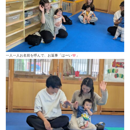
定
こ
ど
も
園
ひ
一人一人お名前を呼んで、お返事「はーい
」
ら
り
す