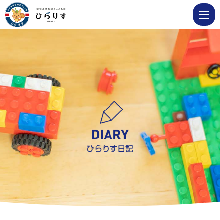
6
月
8
日
ひ
よ
こ
組
参
加
保
育
|