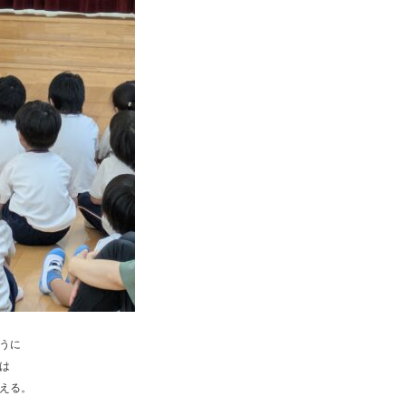
うに
は
える。