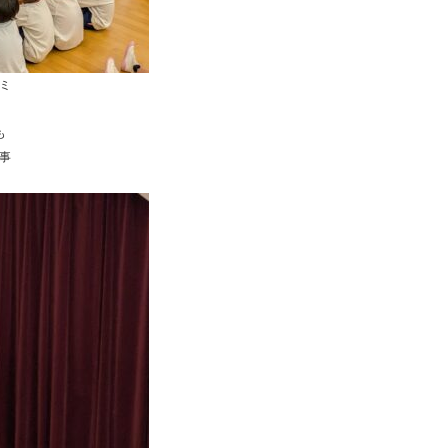
ミ
も
事