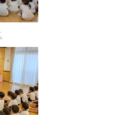
園
ひ
ら
り
」
す
に