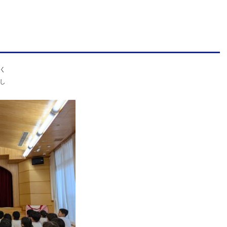
明
善
学
園
幼
く
し
保
連
携
型
認
定
こ
ど
も