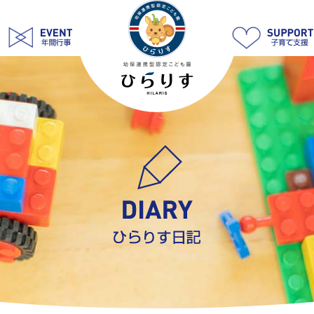
6
月
24
日
防
犯
訓
練
|
学
校
法
人