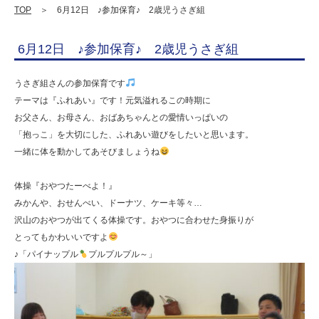
さ
TOP
＞ 6月12日 ♪参加保育♪ 2歳児うさぎ組
ぎ
6月12日 ♪参加保育♪ 2歳児うさぎ組
組
|
うさぎ組さんの参加保育です
学
テーマは『ふれあい』です！元気溢れるこの時期に
お父さん、お母さん、おばあちゃんとの愛情いっぱいの
校
「抱っこ」を大切にした、ふれあい遊びをしたいと思います。
法
一緒に体を動かしてあそびましょうね
人
体操『おやつたーべよ！』
明
みかんや、おせんべい、ドーナツ、ケーキ等々…
善
沢山のおやつが出てくる体操です。おやつに合わせた身振りが
学
とってもかわいいですよ
♪「パイナップル
プルプルプル～」
園
幼
保