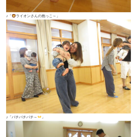
♪「
ライオンさんの抱っこ～」
♪「パチパチパチ～
」