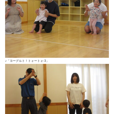
連
携
型
認
定
こ
ど
も
♪「ヨーグルト！トォートォ-3」
園
ひ
ら
り
す