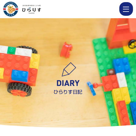
6
月
12
日
♪
参
加
保
育
♪
2
歳
児
う