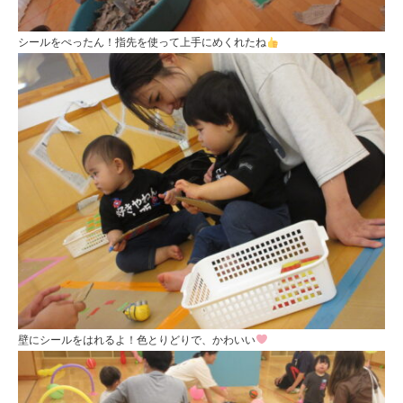
定
こ
シールをぺったん！指先を使って上手にめくれたね
ど
も
園
ひ
ら
り
す
壁にシールをはれるよ！色とりどりで、かわいい