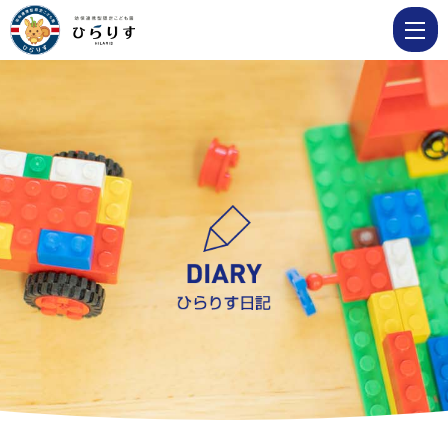
6
月
10
日
ぱ
ん
だ
組
参
加
保
育
|