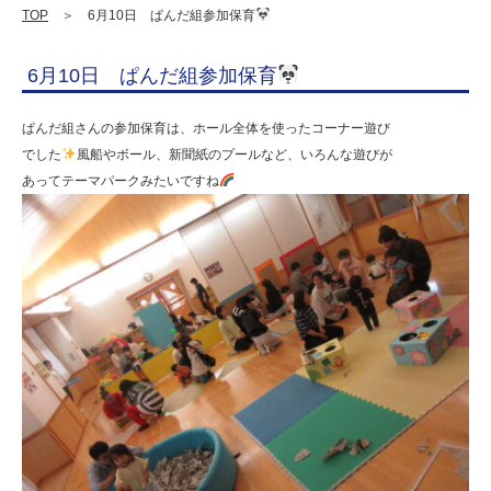
学
TOP
＞ 6月10日 ぱんだ組参加保育
校
6月10日 ぱんだ組参加保育
法
人
ぱんだ組さんの参加保育は、ホール全体を使ったコーナー遊び
明
でした
風船やボール、新聞紙のプールなど、いろんな遊びが
あってテーマパークみたいですね
善
学
園
幼
保
連
携
型
認