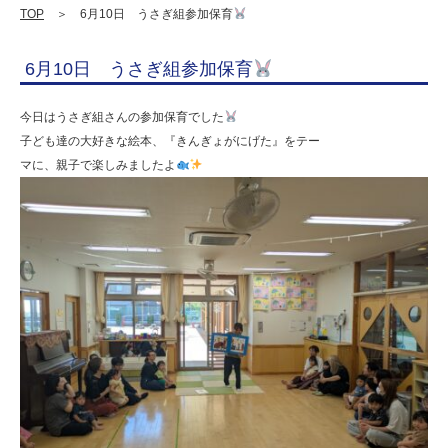
学
TOP
＞ 6月10日 うさぎ組参加保育
校
6月10日 うさぎ組参加保育
法
人
今日はうさぎ組さんの参加保育でした
明
子ども達の大好きな絵本、『きんぎょがにげた』をテー
マに、親子で楽しみましたよ
善
学
園
幼
保
連
携
型
認