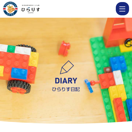
6
月
10
日
う
さ
ぎ
組
参
加
保
育
|