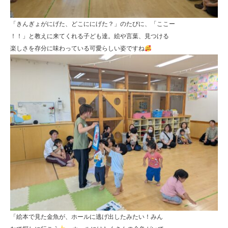
定
こ
「きんぎょがにげた、どこににげた？」のたびに、「ここー
！！」と教えに来てくれる子ども達。絵や言葉、見つける
ど
楽しさを存分に味わっている可愛らしい姿ですね
も
園
ひ
ら
り
す
「絵本で見た金魚が、ホールに逃げ出したみたい！みん