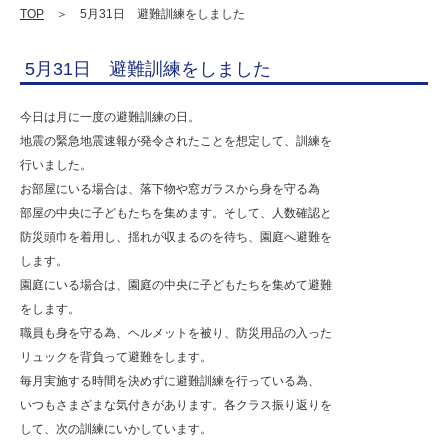
学
TOP
＞ 5月31日 避難訓練をしました
校
5月31日 避難訓練をしました
法
人
今日は月に一度の避難訓練の日。
明
地震の緊急地震速報が発令されたことを想定して、訓練を
行いました。
善
お部屋にいる場合は、落下物や窓ガラスから身を守る為
学
部屋の中央に子どもたちを集めます。そして、人数確認と
園
防災頭巾を着用し、揺れが収まるのを待ち、園庭へ避難を
します。
幼
園庭にいる場合は、園庭の中央に子どもたちを集めて避難
保
をします。
連
職員も身を守る為、ヘルメットを被り、防災用品の入った
リュックを背負って避難をします。
携
毎月実施する時間を決めずに避難訓練を行っている為、
型
いつもさまざまな気付きがあります。各クラス振り返りを
認
して、次の訓練にいかしています。