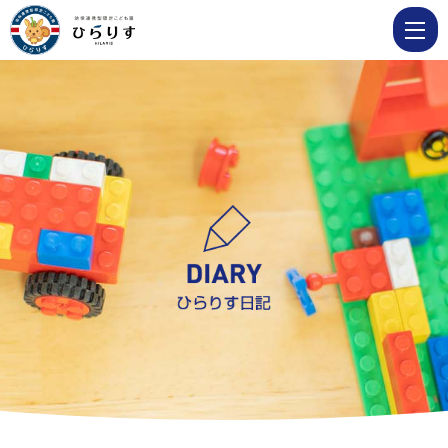
5
月
31
日
避
難
訓
練
を
し
ま
し
た
|