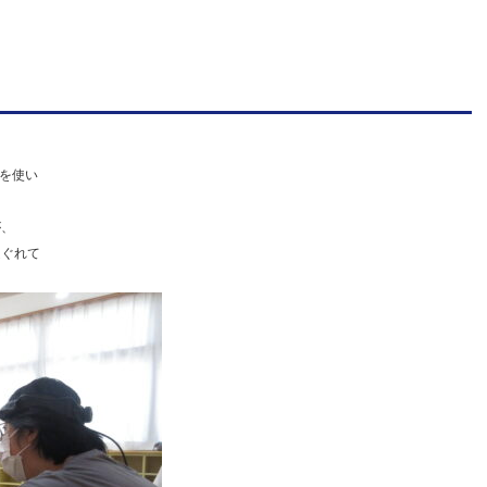
人
明
善
学
園
を使い
幼
保
が、
連
ほぐれて
携
型
認
定
こ
ど