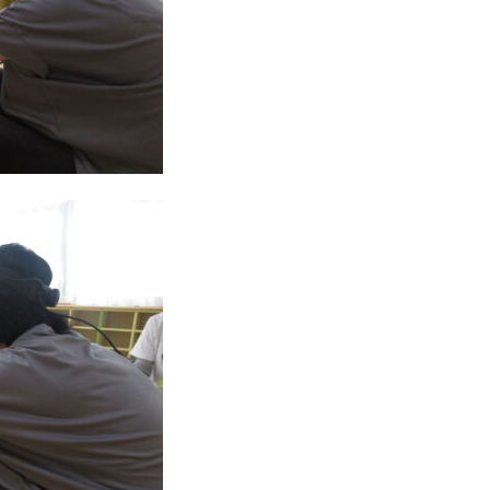
も
園
ひ
ら
り
す