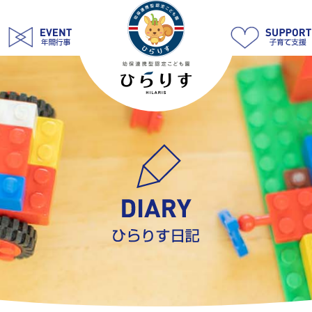
5
月
13
日
耳
鼻
科
検
診
|
学
校
法