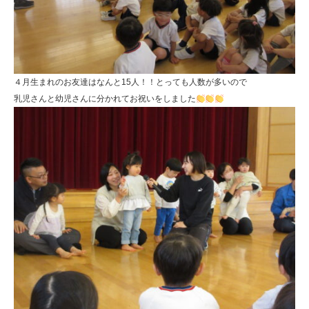
も
園
ひ
ら
４月生まれのお友達はなんと15人！！とっても人数が多いので
り
乳児さんと幼児さんに分かれてお祝いをしました
す