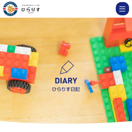
4
月
17
日
お
誕
生
日
会
|
学
校
法