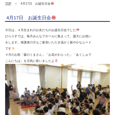
人
TOP
＞ 4月17日 お誕生日会
明
4月17日 お誕生日会
善
学
今日は、４月生まれのお友だちのお誕生日会でした
園
ひらりすでは、毎月みんなでホールに集まって、盛大にお祝い
をします。保護者の方もご参加いただき温かく賑やかなムード
幼
です
保
４月のお歌「森のくまさん」「お花がわらった」「あくしゅで
連
こんにちは」を元気に歌いましたよ
携
型
認
定
こ
ど