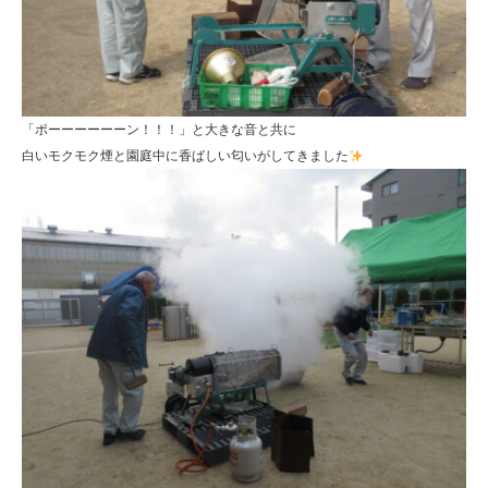
携
型
認
定
「ポーーーーーーン！！！」と大きな音と共に
こ
白いモクモク煙と園庭中に香ばしい匂いがしてきました
ど
も
園
ひ
ら
り
す