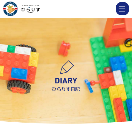
2
月
17
日
ポ
ン
菓
子
お
い
し
か
っ
た