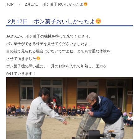
よ
TOP
＞ 2月17日 ポン菓子おいしかったよ
2月17日 ポン菓子おいしかったよ
|
学
JAさんが、ポン菓子の機械を持って来てくださり、
校
ポン菓子ができる様子を見せてくださいましたよ！
目の前で見られる機会は少ないですよね、とても貴重な体験を
法
させて頂きました
人
ポン菓子機の黒い釜に、一升のお米を入れて加熱し、圧力を
明
かけていきます！
善
学
園
幼
保
連