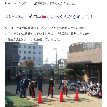
き
TOP
＞ 11月15日 消防車
と水来くんがきました！
ま
11月15日 消防車
と水来くんがきました！
し
た！
今日は、火事の避難訓練でした。子どもたちは保育士の誘導の
|
もと、速やかに避難をしていましたよ。消火活動も真剣に見ながら
「先生がんばれー！」と応援していました。
学
校
法
人
明
善
学
園
幼