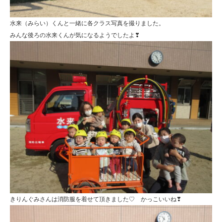
保
連
水来（みらい）くんと一緒に各クラス写真を撮りました。
みんな後ろの水来くんが気になるようでしたよ❣
携
型
認
定
こ
ど
も
園
ひ
ら
り
きりんぐみさんは消防服を着せて頂きました♡ かっこいいね❣
す