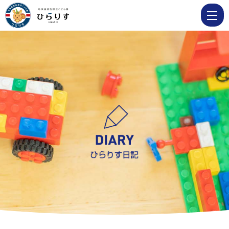
11
月
15
日
消
防
車
と
水
来
く
ん
が