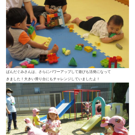
連
携
型
認
定
こ
ど
も
ぱんだぐみさんは、さらにパワーアップして遊びも活発になって
きました！大きい滑り台にもチャレンジしていましたよ！
園
ひ
ら
り
す