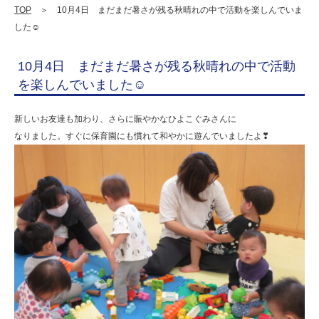
晴
TOP
＞ 10月4日 まだまだ暑さが残る秋晴れの中で活動を楽しんでいま
した☺
れ
の
10月4日 まだまだ暑さが残る秋晴れの中で活動
中
を楽しんでいました☺
で
新しいお友達も加わり、さらに賑やかなひよこぐみさんに
活
なりました。すぐに保育園にも慣れて和やかに遊んでいましたよ❣
動
を
楽
し
ん
で
い
ま