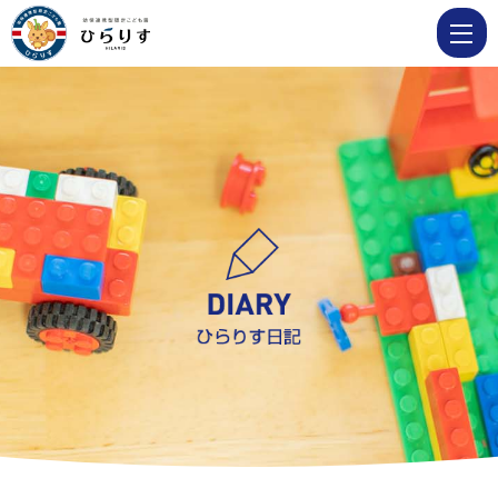
10
月
4
日
ま
だ
ま
だ
暑
さ
が
残
る
秋