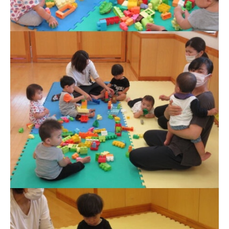
し
た
☺
|
学
校
法
人
明
善
学
園
幼
保