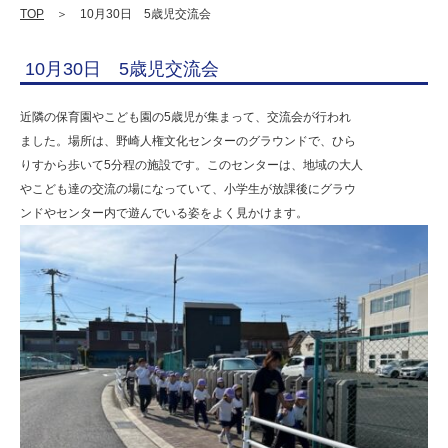
人
TOP
＞ 10月30日 5歳児交流会
明
10月30日 5歳児交流会
善
学
近隣の保育園やこども園の5歳児が集まって、交流会が行われ
園
ました。場所は、野崎人権文化センターのグラウンドで、ひら
りすから歩いて5分程の施設です。このセンターは、地域の大人
幼
やこども達の交流の場になっていて、小学生が放課後にグラウ
保
ンドやセンター内で遊んでいる姿をよく見かけます。
連
携
型
認
定
こ
ど