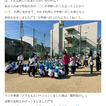
は、どんな新しいお友だちがいるのかな？
始まりの会で司会の方の「〇〇小学校へ行く人立ってくださー
い
」の声に合わせて、それぞれ同じ小学校へ行くお友だちと
顔合わせをしました(^^)「小学校へ行ったらよろしくね～
」
ラジオ体操（ドラえもんバージョン）をした後は、園対抗のしっ
ぽ取り合戦とかけっこをしました(^^)/