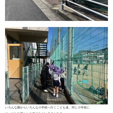
も
園
ひ
ら
り
す
いろんな園からいろんな小学校へ行くこども達。同じ小学校に