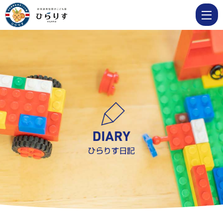
10
月
30
日
5
歳
児
交
流
会
|
学
校
法