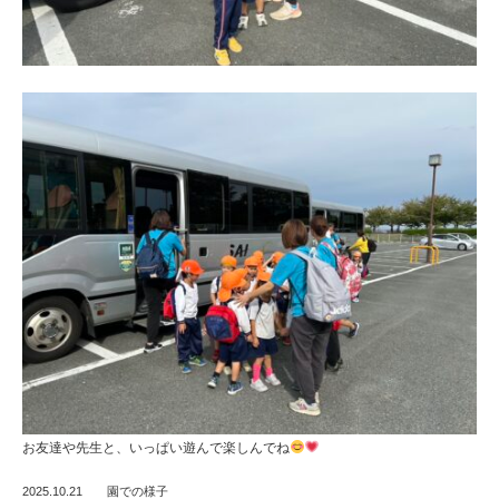
ひ
ら
り
す
お友達や先生と、いっぱい遊んで楽しんでね
2025.10.21
園での様子