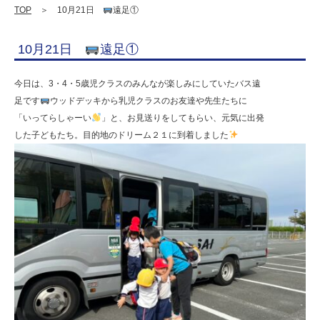
善
TOP
＞ 10月21日
遠足①
学
10月21日
遠足①
園
幼
今日は、3・4・5歳児クラスのみんなが楽しみにしていたバス遠
保
足です
ウッドデッキから乳児クラスのお友達や先生たちに
「いってらしゃーい
」と、お見送りをしてもらい、元気に出発
連
した子どもたち。目的地のドリーム２１に到着しました
携
型
認
定
こ
ど
も
園