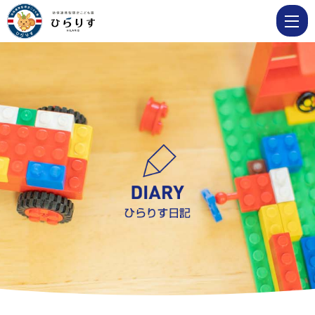
10
月
21
日
遠
足
①
|
学
校
法
人
明