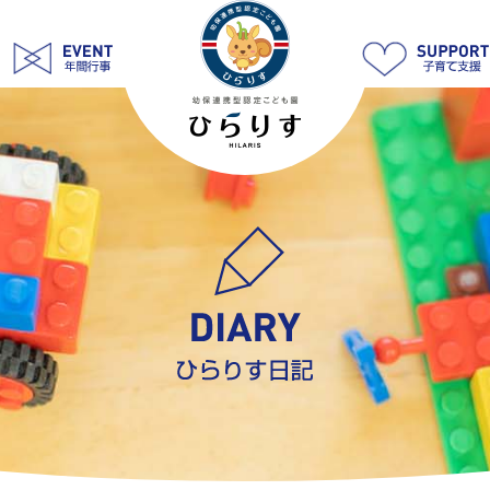
9
月
4
日
遠
足
②
|
学
校
法
人
明