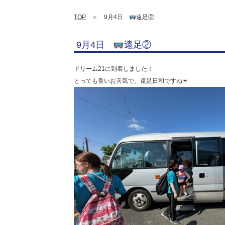
TOP
＞ 9月4日
遠足②
9月4日
遠足②
ドリーム21に到着しました！
とっても良いお天気で、遠足日和ですね☀