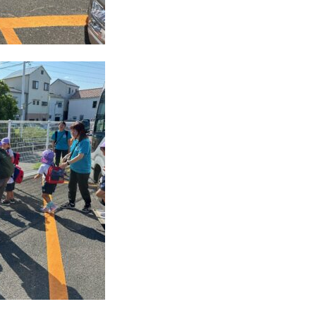
ひ
ら
り
す