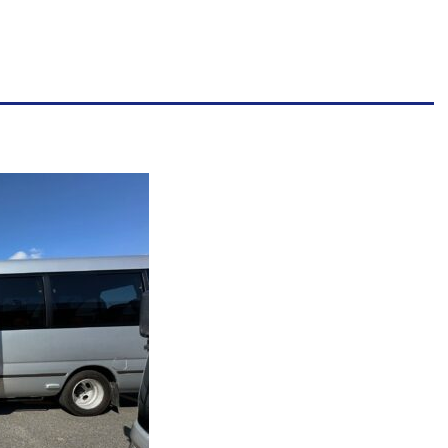
善
学
園
幼
保
連
携
型
認
定
こ
ど
も
園