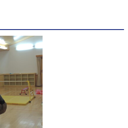
学
校
法
人
明
善
学
園
幼
保
連
携
型
認