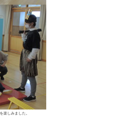
定
こ
ど
も
園
ひ
ら
り
す
を楽しみました。