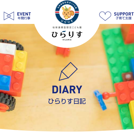
ら
い
お
ん
ぐ
み
変
身
サ
ー
キ
ッ
ト
|