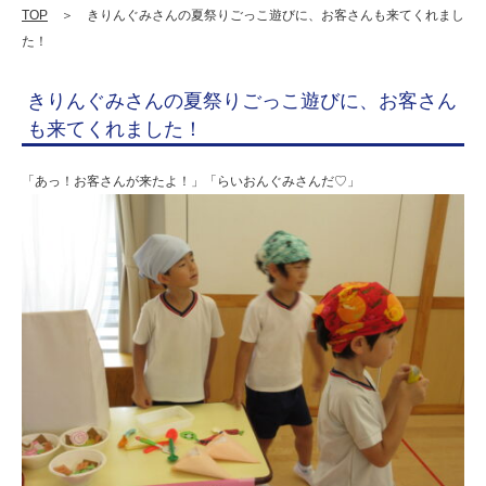
遊
TOP
＞ きりんぐみさんの夏祭りごっこ遊びに、お客さんも来てくれまし
た！
び
に、
きりんぐみさんの夏祭りごっこ遊びに、お客さん
お
も来てくれました！
客
「あっ！お客さんが来たよ！」「らいおんぐみさんだ♡」
さ
ん
も
来
て
く
れ
ま
し