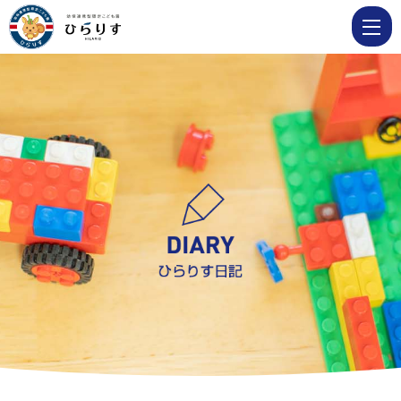
き
り
ん
ぐ
み
さ
ん
の
夏
祭
り
ご
っ
こ