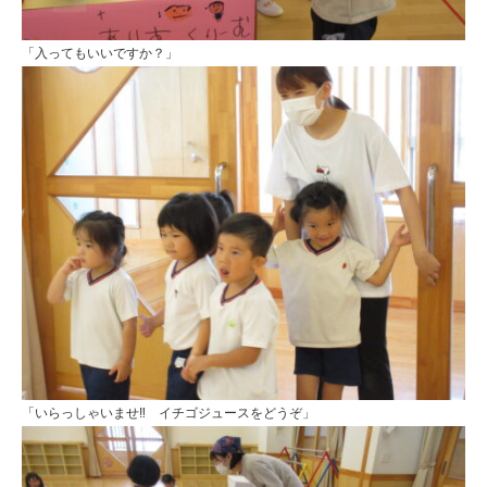
た！
|
「入ってもいいですか？」
学
校
法
人
明
善
学
園
幼
保
「いらっしゃいませ‼ イチゴジュースをどうぞ」
連
携