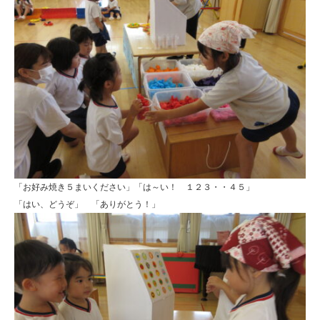
型
認
定
こ
ど
も
園
ひ
「お好み焼き５まいください」「は～い！ １２３・・４５」
ら
「はい、どうぞ」 「ありがとう！」
り
す