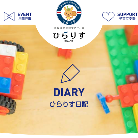
2026
6
月 Page
2
|
学
校
法
人
明
善
学
園
幼