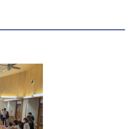
保
連
携
型
認
定
こ
ど
も
園
ひ
ら
り
す