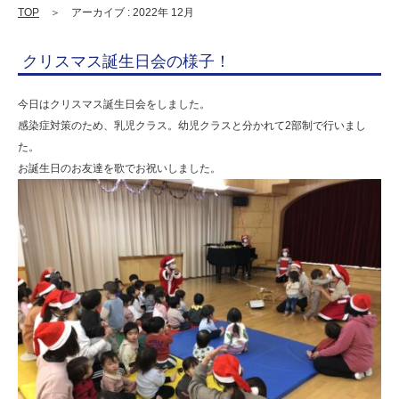
連
TOP
＞ アーカイブ : 2022年 12月
携
クリスマス誕生日会の様子！
型
認
今日はクリスマス誕生日会をしました。
定
感染症対策のため、乳児クラス。幼児クラスと分かれて2部制で行いまし
た。
こ
お誕生日のお友達を歌でお祝いしました。
ど
も
園
ひ
ら
り
す