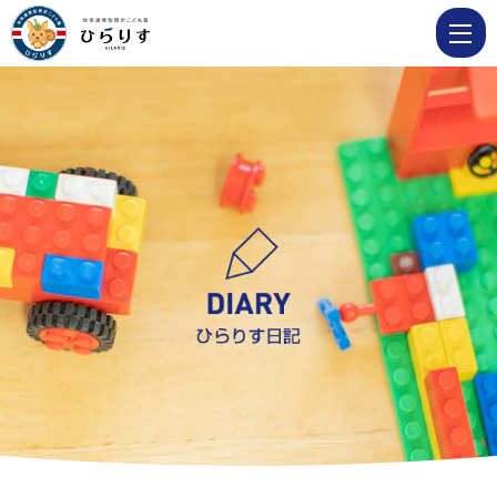
2022
12
月
|
学
校
法
人
明
善
学
園
幼
保