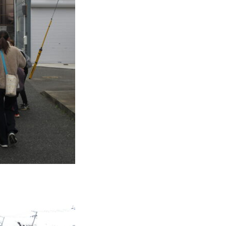
も
園
ひ
ら
り
す