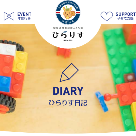
2
月
29
日
小
学
校
交
流
会
|
学
校
法