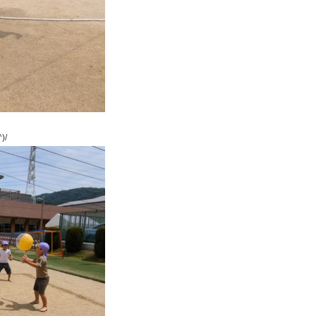
ど
も
園
ひ
ら
り
/
す