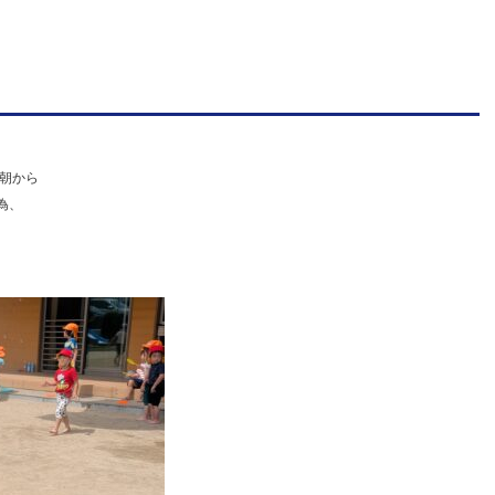
法
人
明
善
学
朝から
園
為、
幼
保
連
携
型
認
定
こ