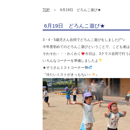
TOP
＞ 6月19日 どろんこ遊び★
6月19日 どろんこ遊び★
3・4・5歳児さん合同でどろんこ遊びをしました(^^♪
今年度初めてのどろんこ遊びということで、こども達は
そわそわ・・・わくわく
今日は、3クラス合同で行う
いろんなコーナーを準備しましたよ
★ぞうさんミストコーナー
『冷たいミストがきっもちい～
』