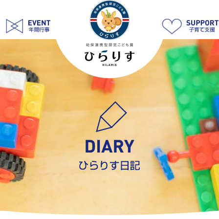
6
月
19
日
ど
ろ
ん
こ
遊
び
★
|
学
校